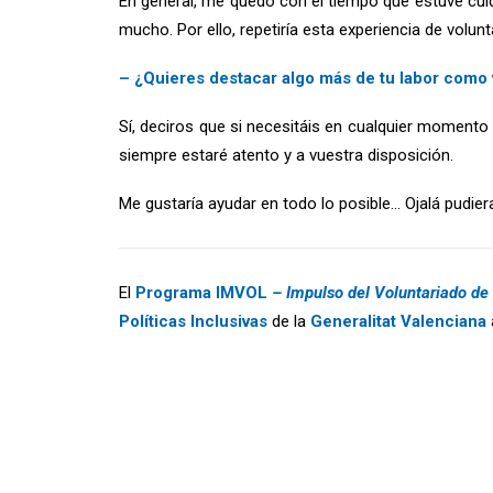
En general, me quedo con el tiempo que estuve cui
mucho. Por ello, repetiría esta experiencia de volunt
– ¿Quieres destacar algo más de tu labor como 
Sí, deciros que si necesitáis en cualquier momento 
siempre estaré atento y a vuestra disposición.
Me gustaría ayudar en todo lo posible… Ojalá pudier
El
Programa IMVOL
– Impulso del Voluntariado de
Políticas Inclusivas
de la
Generalitat Valenciana
Contáctanos si quieres colaborar con la FSC:
www.f