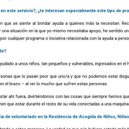
 en este servicio?, ¿te interesan especialmente este tipo de p
n que se siente al brindar ayuda a quienes más la necesitan. Re
r una situación en la que yo mismo necesitaba apoyo, he sentido un
s por cualquier programa o iniciativa relacionada con la ayuda a pers
ado?
ayudado a unos niños, tan pequeños y vulnerables, ingresados en el h
onas que lo pasan peor que uno/a y que no podemos estar disgust
en el brazo – al ver lo mucho que sufren estas personas.
ar ahí fuera, divirtiéndonos con las cosas que siempre hemos que
enen que estar durante el resto de su vida conectadas a una maquina
a de voluntariado en la Residencia de Acogida de Niños, Niña