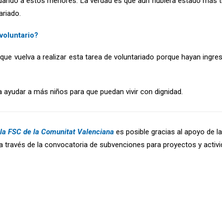
dando a estos menores. La verdad es que aún hubiera estado más t
ariado.
voluntario?
que vuelva a realizar esta tarea de voluntariado porque hayan ingre
a ayudar a más niños para que puedan vivir con dignidad.
 la FSC de la Comunitat Valenciana
es posible gracias al apoyo de l
a través de la convocatoria de subvenciones para proyectos y activ
syc.org/voluntariado