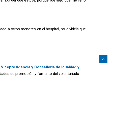
iempo del que estuve, porque fue algo que me llenó
sado a otros menores en el hospital, no olvidéis que
a
Vicepresidencia y Conselleria de Igualdad y
idades de promoción y fomento del voluntariado.