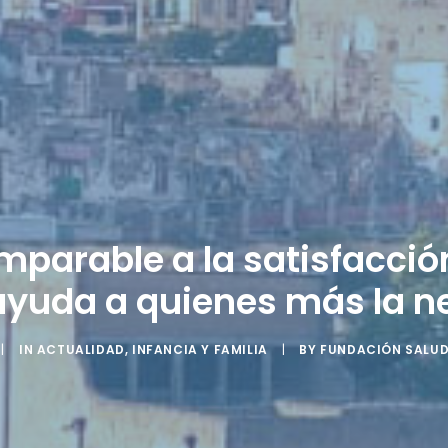
parable a la satisfacción
ayuda a quienes más la n
|
IN
ACTUALIDAD
,
INFANCIA Y FAMILIA
|
BY
FUNDACIÓN SALU