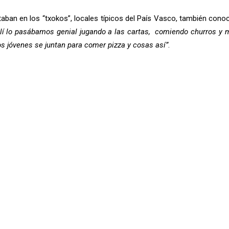
taban en los “txokos”, locales típicos del País Vasco, también co
llí lo pasábamos genial jugando a las cartas, comiendo churros y
los jóvenes se juntan para comer pizza y cosas así”
.
s fiestas sigue siendo el “rancho” o sartenada riojana (con patatas,
sí se ha mantenido, aún recuerdo a mi padre comiendo ranchos…es 
 y Centro de Día de Yécora
, a pesar de que los tiempos han cambi
en el centro, con lo cual está rodeada de caras conocidas todo el 
 en los tiempos de antaño.