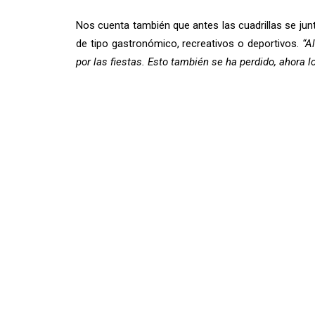
Nos cuenta también que antes las cuadrillas se jun
de tipo gastronómico, recreativos o deportivos.
“A
por las fiestas. Esto también se ha perdido, ahora 
Eso sí, nos explica que la comida más popular de la
con tinto de la Rioja Alavesa.
“Menos mal que esto 
Bienvenida dice sentirse muy feliz en la
Residencia
a muchas personas del pueblo que residen también 
que allí va poder seguir disfrutando del baile como