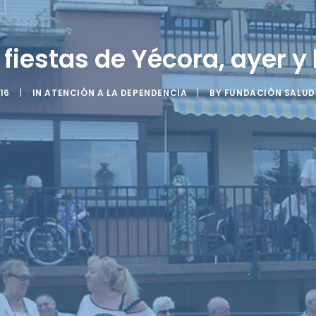
 fiestas de Yécora, ayer y
16
|
IN
ATENCIÓN A LA DEPENDENCIA
|
BY
FUNDACIÓN SALUD