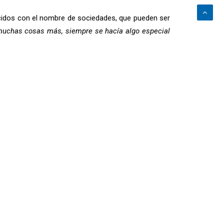
nocidos con el nombre de sociedades, que pueden ser
 muchas cosas más, siempre se hacía algo especial
 carne, caracoles, pimientos, tomates, etc.) regadas
algo muy nuestro”
.
ado y las fiestas ya no son lo que eran. Allí conoce
día, y –muy importante también- está convencida de