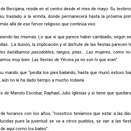
 de Bercijana, reside en el centro desde el mes de mayo. Su testimo
 su traslado a la ermita, donde permanecerá hasta la próxima pri
ás allá de ese fervor religioso que continúa vivo.
 siendo las mismas. Lo que sí que parece haber cambiado, según se
llas. La ilusión, la implicación y el disfrute de las fiestas parece
ntes bailábamos pasodobles, tangos, jotas… Las mujeres, como n
bamos muy bien. Las fiestas de Yécora ya no son lo que eran”
.
su marido que “perdía los pies bailando, hasta que murió estuvo ba
, aún no le ha dado tiempo a mucho todavía.
 de Manolo Escobar, Raphael, Julio Iglesias y si tiene que quedar
de horarios con los años, “nosotros teníamos que estar a las diez
ucidas pues la juventud se va a otros pueblos, se van a las fies
 de aquí como los bailes”.