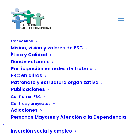
Conócenos
Misión, visión y valores de FSC
Ética y Calidad
Las
Dónde estamos
Administraciones
Participación en redes de trabajo
FSC en cifras
deben 800 millones
Patronato y estructura organizativa
Publicaciones
a la patronal de
Confían en FSC
Centros y proyectos
centros para
Adicciones
Personas Mayores y Atención a la Dependencia
dependientes
Inserción social y empleo