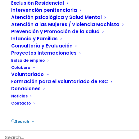
Exclusión Residencial
12 SEPTIEMBRE, 2012
|
IN
ATENCIÓN A LA DEPENDENCIA
|
BY
FUNDACIÓN SALUD Y COMUNIDAD
Intervención penitenciaria
Atención psicológica y Salud Mental
Atención a las Mujeres / Violencia Machista
Prevención y Promoción de la salud
Infancia y Familias
Consultoría y Evaluación
Proyectos Internacionales
La patronal de residencias concertadas
Bolsa de empleo
que atienden a los dependientes afirma
Colabora
que el sector está al borde del precipicio
Voluntariado
Formación para el voluntariado de FSC
como consecuencia de los impagos de
Donaciones
las administraciones. Retrasos que son
Noticias
generalizados y que se agravan en
Contacto
comunidades como Valencia y Castilla
La Mancha. Advierte de que la situación
Search
será insostenible con los nuevos