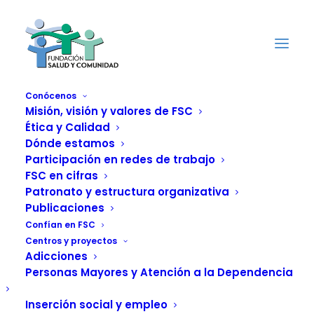
Conócenos
Misión, visión y valores de FSC
Ética y Calidad
Entrevista con
Dónde estamos
Aurora Puyal y
Participación en redes de trabajo
FSC en cifras
Pascual Rodríguez,
Patronato y estructura organizativa
Publicaciones
usuarios/as de la
Confían en FSC
Centros y proyectos
Residencia y Centro
Adicciones
Personas Mayores y Atención a la Dependencia
de Día de Gavá,
Inserción social y empleo