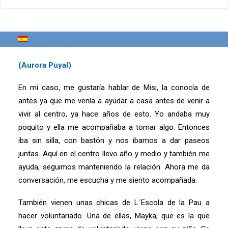
–
Nos gustaría que nos hablaras de los
voluntarios/as que te acompañan y que nos
explicaras de qué forma te ofrecen su ayuda
desinteresada
(Aurora Puyal)
En mi caso, me gustaría hablar de Misi, la conocía de
antes ya que me venía a ayudar a casa antes de venir a
vivir al centro, ya hace años de esto. Yo andaba muy
poquito y ella me acompañaba a tomar algo. Entonces
iba sin silla, con bastón y nos íbamos a dar paseos
juntas. Aquí en el centro llevo año y medio y también me
ayuda, seguimos manteniendo la relación. Ahora me da
conversación, me escucha y me siento acompañada.
También vienen unas chicas de L´Escola de la Pau a
hacer voluntariado. Una de ellas, Mayka, que es la que