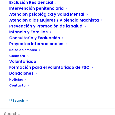
sobre la labor del
Exclusión Residencial
voluntariado
Intervención penitenciaria
Atención psicológica y Salud Mental
Atención a las Mujeres / Violencia Machista
17 JULIO, 2017
|
IN
ATENCIÓN A LA DEPENDENCIA
|
BY
Prevención y Promoción de la salud
FUNDACIÓN SALUD Y COMUNIDAD
Infancia y Familias
Consultoría y Evaluación
Proyectos Internacionales
Bolsa de empleo
Colabora
Voluntariado
Aurora y Pascual residen en este servicio de la
Formación para el voluntariado de FSC
Generalitat de Cataluña, gestionado por la Fundación
Donaciones
Salud y Comunidad (FSC) y el Grupo Lagunduz. Con
Noticias
ellos/as hemos estado hablando recientemente y
Contacto
nos han trasladado sus impresiones sobre cómo se
benefician de la actividad desinteresada del
Search
voluntariado que colabora con el centro.