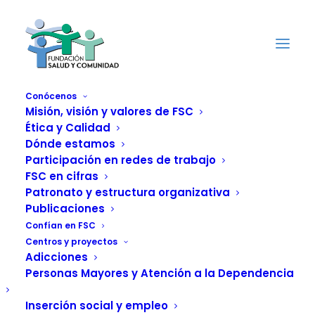
Conócenos
Misión, visión y valores de FSC
Ética y Calidad
Dónde estamos
El sector de la
Participación en redes de trabajo
FSC en cifras
dependencia
Patronato y estructura organizativa
Publicaciones
vaticina 'la muerte
Confían en FSC
Centros y proyectos
del sistema'
Adicciones
Personas Mayores y Atención a la Dependencia
2 OCTUBRE, 2012
|
IN
ATENCIÓN A LA DEPENDENCIA
|
BY
FUNDACIÓN SALUD Y COMUNIDAD
Inserción social y empleo