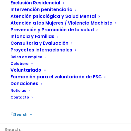
Exclusión Residencial
Intervención penitenciaria
Atención psicológica y Salud Mental
Atención a las Mujeres / Violencia Machista
Prevención y Promoción de la salud
Infancia y Familias
Consultoría y Evaluación
Proyectos Internacionales
La Federación de Empresas de la
Bolsa de empleo
Dependencia (FED) –patronal
Colabora
mayoritaria en el sector– y la Asociación
Voluntariado
Formación para el voluntariado de FSC
Estatal de Directores y Gerentes de
Donaciones
Servicios Sociales (DYGSS) consideran
Noticias
que la partida prevista en el Proyecto de
Contacto
Presupuestos Generales del Estado para
la financiación del Sistema de
Search
Autonomía Personal y Atención a la