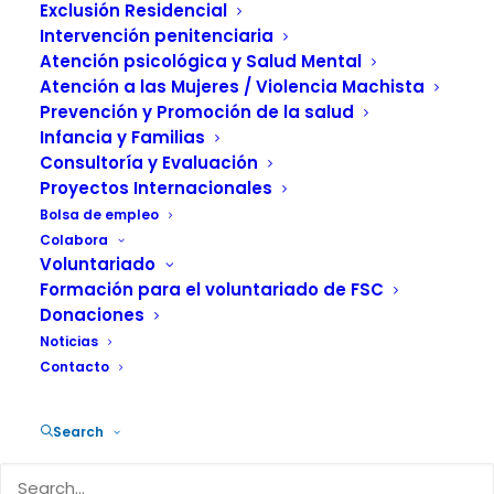
COMUNIDAD
Exclusión Residencial
Intervención penitenciaria
Atención psicológica y Salud Mental
Atención a las Mujeres / Violencia Machista
Prevención y Promoción de la salud
Infancia y Familias
Consultoría y Evaluación
Proyectos Internacionales
La Comisión Europea (CE) quiere
Bolsa de empleo
endurecer el combate contra las drogas,
Colabora
especialmente las sintéticas, mediante
Voluntariado
Formación para el voluntariado de FSC
una reforma de las normas comunitarias
Donaciones
que permita prohibir más rápidamente
Noticias
las nuevas substancias que aparecen en
Contacto
el mercado y aumentar la cooperación
entre países.
Search