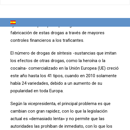
En una rueda de prensa en
Estrasburgo (Francia), la vicepresidenta y responsable de
Justicia de la CE, Viviane Reding, aseguró que el
Ejecutivo europeo quiere perseguir asimismo la
fabricación de estas drogas a través de mayores
controles financieros a los traficantes.
El número de drogas de síntesis -sustancias que imitan
los efectos de otras drogas, como la heroína o la
cocaína- comercializado en la Unión Europea (UE) creció
este año hasta los 41 tipos, cuando en 2010 solamente
había 24 variedades, debido a un aumento de su
popularidad en toda Europa.
Según la vicepresidenta, el principal problema es que
cambian con gran rapidez, con lo que la legislación
actual es «demasiado lenta» y no permite que las
autoridades las prohíban de inmediato, con lo que los