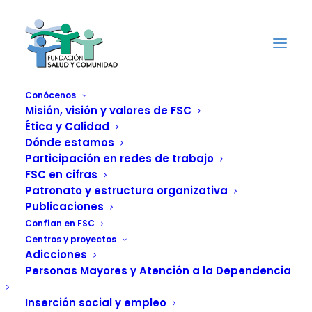
Conócenos
Misión, visión y valores de FSC
Ética y Calidad
Dónde estamos
La Comisión Europea
Participación en redes de trabajo
quiere acelerar la
FSC en cifras
Patronato y estructura organizativa
prohibición de
Publicaciones
Confían en FSC
nuevas drogas de
Centros y proyectos
Adicciones
síntesis
Personas Mayores y Atención a la Dependencia
Inserción social y empleo
27 OCTUBRE, 2011
|
IN
ADICCIONES
|
BY
FUNDACIÓN SALUD Y