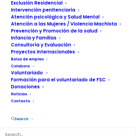
Exclusión Residencial
Intervención penitenciaria
Atención psicológica y Salud Mental
Atención a las Mujeres / Violencia Machista
Prevención y Promoción de la salud
Infancia y Familias
Consultoría y Evaluación
Proyectos Internacionales
Hace 7 años que el CAS Brians 1 cuenta
Bolsa de empleo
con la figura del agente de salud (AS).
Colabora
Estas personas son usuarias del servicio
Voluntariado
Formación para el voluntariado de FSC
que han recibido una formación
Donaciones
específica basada en la Reducción de
Noticias
Daños y la Educación entre Iguales. El
Contacto
Centro de Atención y Seguimiento
(CAS) en Drogodependencias de Brians
Search
es un servicio de la Red de Atención al