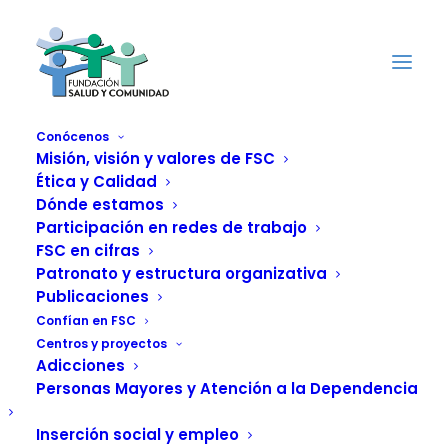
Conócenos
Misión, visión y valores de FSC
Ética y Calidad
Dónde estamos
Trabajando los
Participación en redes de trabajo
FSC en cifras
estigmas. La
Patronato y estructura organizativa
Publicaciones
metadona, un
Confían en FSC
Centros y proyectos
tratamiento
Adicciones
Personas Mayores y Atención a la Dependencia
16 OCTUBRE, 2014
|
IN
ACTUALIDAD
,
ADICCIONES
|
BY
FUNDACIÓN SALUD Y COMUNIDAD
Inserción social y empleo