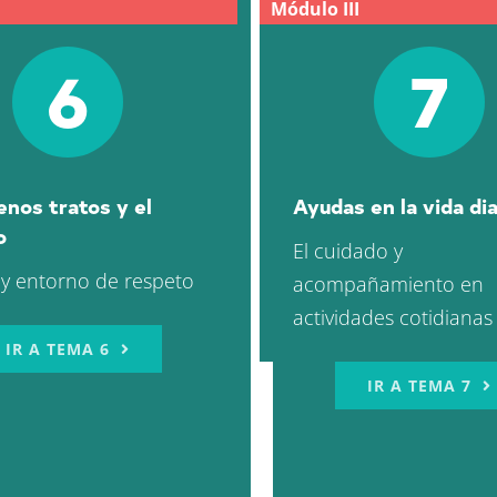
Módulo III
6
7
enos tratos y el
Ayudas en la vida dia
o
El cuidado y
 y entorno de respeto
acompañamiento en
actividades cotidianas
IR A TEMA 6
IR A TEMA 7