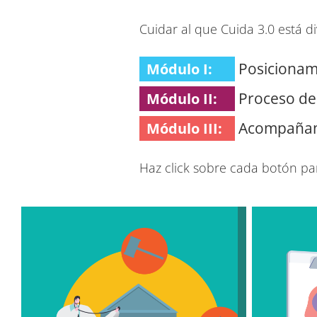
Cuidar al que Cuida 3.0 está d
Posicionam
Módulo I:
Proceso del
Módulo II:
Acompañamie
Módulo III:
Haz click sobre cada botón par