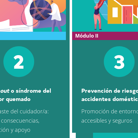
Módulo II
2
3
out
o síndrome del
Prevención de riesg
or quemado
accidentes domésti
aste del cuidador/a:
Promoción de entorn
 consecuencias,
accesibles y seguros
ción y apoyo