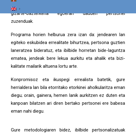
langabezian dauden pertsonei, gazteei, eta bereziki,
gizarte-bazterkeria egoeran dauden pertsonei
zuzenduak.
Programa horien helburua zera izan da: jendearen lan
egiteko eskubidea errealitate bihurtzea, pertsona guztien
laneratzea bideratuz, eta ibilbide horretan bide-laguntza
ematea, jendeak bere lekua aurkitu eta ahalik eta bizi-
kalitate mailarik altuena lortu arte.
Konpromisoz eta ikuspegi errealista batetik, gure
herrialdera lan bila etorritako etorkinei aholkularitza eman
diegu; orain, gainera, hemen lanik aurkitzen ez duten eta
kanpoan bilatzen ari diren bertako pertsonei ere babesa
eman nahi diegu.
Gure metodologiaren bidez, ibilbide pertsonalizatuak