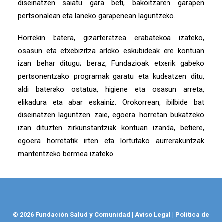
diseinatzen saiatu gara beti, bakoitzaren garapen
pertsonalean eta laneko garapenean laguntzeko.
Horrekin batera, gizarteratzea erabatekoa izateko,
osasun eta etxebizitza arloko eskubideak ere kontuan
izan behar ditugu; beraz, Fundazioak etxerik gabeko
pertsonentzako programak garatu eta kudeatzen ditu,
aldi baterako ostatua, higiene eta osasun arreta,
elikadura eta abar eskainiz. Orokorrean, ibilbide bat
diseinatzen laguntzen zaie, egoera horretan bukatzeko
izan dituzten zirkunstantziak kontuan izanda, betiere,
egoera horretatik irten eta lortutako aurrerakuntzak
mantentzeko bermea izateko.
© 2026 Fundación Salud y Comunidad
|
Aviso Legal
|
Política de