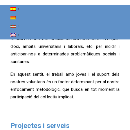
violència masclista, l’educació per a la salut i la
sexualitat, etc.
FSC entén que prevenir no pot limitar-se a l’advertència
dels riscos, sinó que cal anar més enllà. D’aquí que
treballi en contextos socials tan diversos com els espais
d’oci, àmbits universitaris i laborals, etc. per incidir i
anticipar-nos a determinades problemàtiques socials i
sanitàries.
En aquest sentit, el treball amb joves i el suport dels
nostres voluntaris és un factor determinant per al nostre
enfocament metodològic, que busca en tot moment la
participació del col·lectiu implicat.
Projectes i serveis