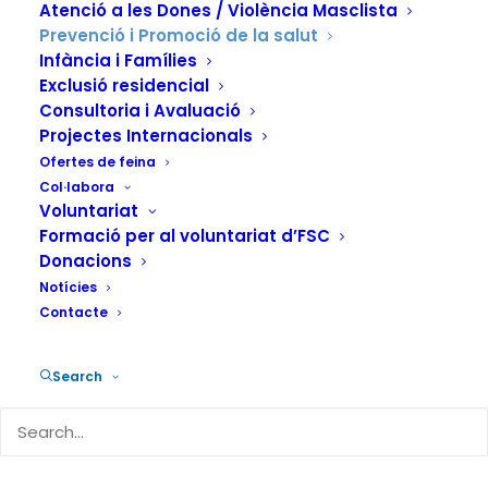
Atenció a les Dones / Violència Masclista
Prevenció i Promoció de la salut
Infància i Famílies
Exclusió residencial
Treballem en contextos socials
Consultoria i Avaluació
tan diversos com els espais d'oci,
Projectes Internacionals
àmbits universitaris i laborals, etc.
Ofertes de feina
per incidir i anticipar-nos a
Col·labora
Voluntariat
determinades problemàtiques
Formació per al voluntariat d’FSC
socials i sanitàries.
Donacions
Notícies
Contacte
Des dels seus inicis, la Fundació Salut i Comunitat va fer
Search
una ferma aposta per la prevenció i la sensibilització
com un dels seus camps d’acció més importants,
gràcies al convenciment que són les línies fonamentals
en l’abordatge temes com l’abús de les drogues, la