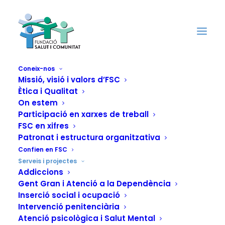
Coneix-nos
Missió, visió i valors d’FSC
Ètica i Qualitat
Prevenció i
On estem
Participació en xarxes de treball
Promoció de la salut
FSC en xifres
Patronat i estructura organitzativa
Confien en FSC
Serveis i projectes
Addiccions
Gent Gran i Atenció a la Dependència
Inserció social i ocupació
Intervenció penitenciària
Atenció psicològica i Salut Mental
Anticipació com a factor clau